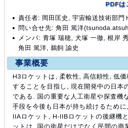
PDF
責任者: 岡田匡史, 宇宙輸送技術部
問い合せ先: 角田 篤洋(tsunoda.atsuhir
メンバ: 青塚 瑞穂, 犬塚 一徹, 根岸 秀
角田 篤洋, 鵜飼 諭史
事業概要
H3ロケットは, 柔軟性, 高信頼性, 
することを目指し, 現在開発中の日本
である. 国の重要な人工衛星や探査機
手段を今後も日本が持ち続けるために,
IIAロケット, H-IIBロケットの後継機
ットは, 国の衛星だけでなく民間の商