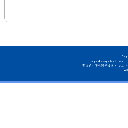
Cop
SuperComputer Division
宇宙航空研究開発機構 セキュリ
Al