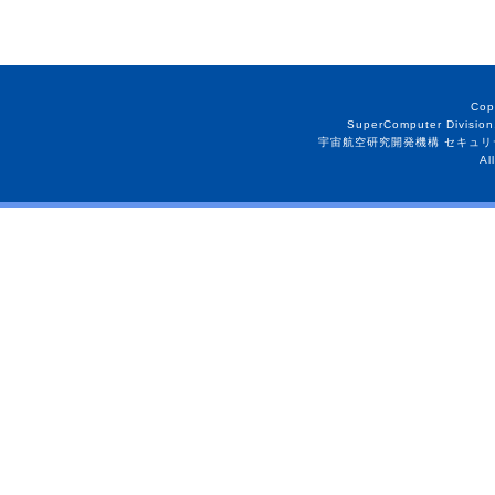
Cop
SuperComputer Division
宇宙航空研究開発機構 セキュリ
Al