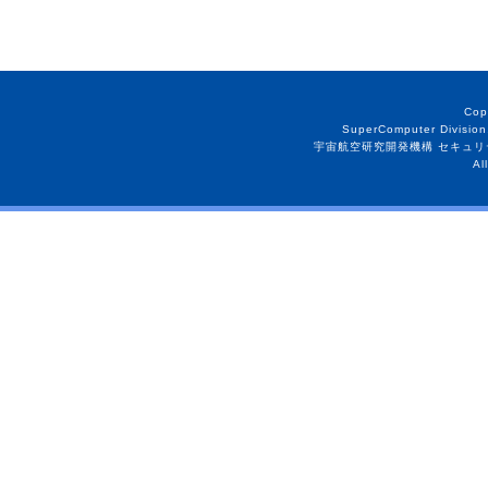
Cop
SuperComputer Division
宇宙航空研究開発機構 セキュリ
Al