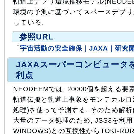
軌道上デブリ環境推移モデル(NEODE
環境の予測に基づいてスペースデブリ
している.
参照URL
「
宇宙活動の安全確保｜JAXA｜研究
JAXAスーパーコンピュータ
利点
NEODEEMでは, 20000個を超える
軌道伝搬と軌道上事象をモンテカルロ法
処理)を使って予測する. そのため解
大量のデータ処理のため, JSS3を利用した.
WINDOWS)との互換性からTOKI-RU