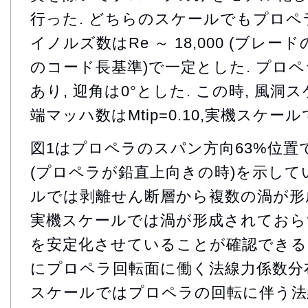
行った. どちらのスケールでもプロペラ進行
イノルズ数はRe ～ 18,000 (ブレ
のコード長基準)で一定とした. プロペラ
あり, 迎角は0°とした. この時, 風
端マッハ数はMtip=0.10,実機スケールで
図1はプロペラのスパン方向63%位置
(プロペラが鉛直上向きの時)を示して
ルでは剥離せん断層から複数の渦が形
実機スケールでは渦が形成されておらず
を安定化させていることが確認できる.
にプロペラ回転面に働く法線力係数分布
スケールではプロペラの回転に伴う法