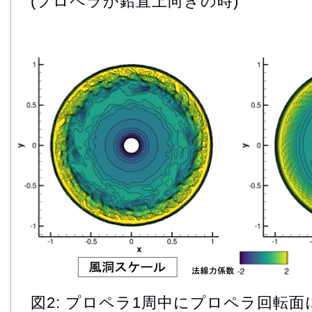
(プロペラが鉛直上向きの時)
図2: プロペラ1周中にプロペラ回転