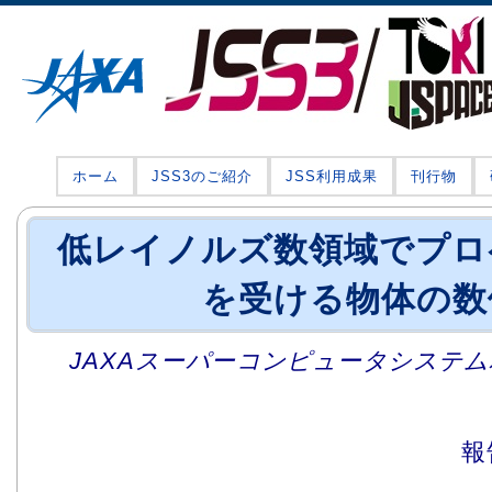
ホーム
JSS3のご紹介
JSS利用成果
刊行物
低レイノルズ数領域でプロ
を受ける物体の数
JAXAスーパーコンピュータシステム利
報