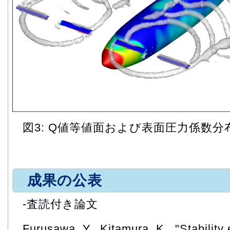
図3: Q値等値面および表面圧力係数分
成果の公表
-査読付き論文
Furusawa, Y., Kitamura, K., "Stability 