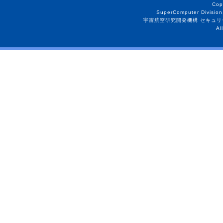
Cop
SuperComputer Division
宇宙航空研究開発機構 セキュリ
Al