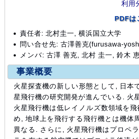
利用
PDF
責任者: 北村圭一, 横浜国立大学
問い合せ先: 古澤善克(furusawa-yoshika
メンバ: 古澤 善克, 北村 圭一, 鈴木 
事業概要
火星探査機の新しい形態として, 日本で
星飛行機の研究開発が進んでいる. 火
火星飛行機は低レイノルズ数領域を飛
め, 地球上を飛行する飛行機とは機体
異なる. さらに, 火星飛行機はプロペ