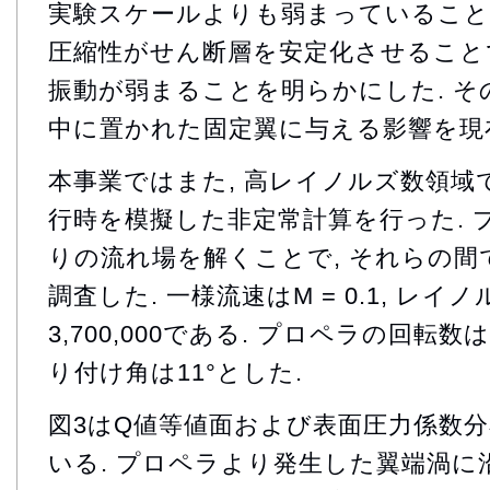
実験スケールよりも弱まっていることが
圧縮性がせん断層を安定化させること
振動が弱まることを明らかにした. 
中に置かれた固定翼に与える影響を現
本事業ではまた, 高レイノルズ数領域で
行時を模擬した非定常計算を行った. 
りの流れ場を解くことで, それらの間
調査した. 一様流速はM = 0.1, レイノ
3,700,000である. プロペラの回転数は1
り付け角は11°とした.
図3はQ値等値面および表面圧力係数
いる. プロペラより発生した翼端渦に