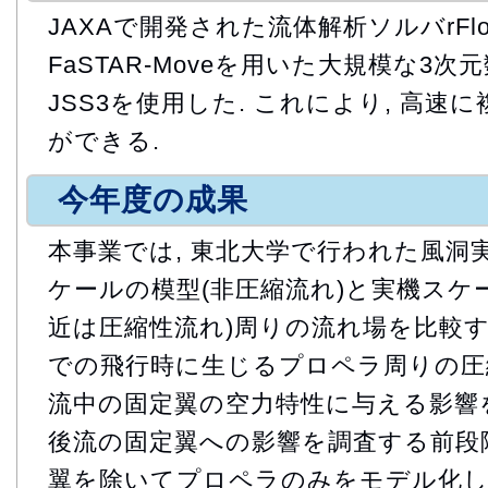
JAXAで開発された流体解析ソルバrFlow
FaSTAR-Moveを用いた大規模な3
JSS3を使用した. これにより, 高
ができる.
今年度の成果
本事業では, 東北大学で行われた風洞
ケールの模型(非圧縮流れ)と実機スケ
近は圧縮性流れ)周りの流れ場を比較す
での飛行時に生じるプロペラ周りの圧
流中の固定翼の空力特性に与える影響を
後流の固定翼への影響を調査する前段階
翼を除いてプロペラのみをモデル化し