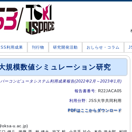
JSS利用成果
刊行物
研究開発活動
おしらせ・コラム
大規模数値シミュレーション研究
ーパーコンピュータシステム利用成果報告(2022年2月～2023年1月)
報告書番号
: R22JACA05
利用分野
: JSS大学共同利用
PDFはここからダウンロード
ksa-u.ac.jp)
江口 健斗, 後藤 晋, 林 健太, 岩下 航, 小井手 祐介, 本告 遊太郎, 村端