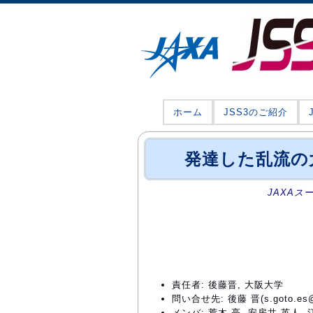
ホーム
JSS3のご紹介
発達した乱流の
JAXAス
責任者: 後藤晋, 大阪大学
問い合せ先: 後藤 晋(s.goto.es@o
メンバ: 荒木 亮, 安房井 英人, 