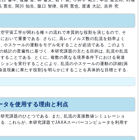
馬 寛生, 関川 知生, 阪口 智律, 谷岡 寛也, 渡邊 大記, 吉井 究
空宇宙工学が関わる種々の流れで本質的な役割を演じるので, そ
において重要である. さらに, 高レイノルズ数の乱流を効率よく
, 小スケールの運動をモデル化することが必須である. このよう
の統計の普遍性に基づく. 本研究課題の主たる目的は, 乱流や乱流
することである. とくに, 複数の異なる境界条件下における発達
ションを実行することにより, 乱流の小スケールの運動の詳細(渦
に輸送現象に果たす役割)を明らかにすることを具体的な目標とする.
ュータを使用する理由と利点
研究課題のひとつである. また, 乱流の直接数値シミュレーショ
. これらが, 本研究課題でJAXAスーパーコンピュータを利用す