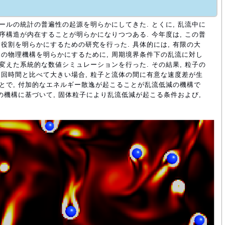
ールの統計の普遍性の起源を明らかにしてきた. とくに, 乱流中に
序構造が内在することが明らかになりつつある. 今年度は, この普
役割を明らかにするための研究を行った. 具体的には, 有限の大
の物理機構を明らかにするために, 周期境界条件下の乱流に対し
変えた系統的な数値シミュレーションを行った. その結果, 粒子の
回時間と比べて大きい場合, 粒子と流体の間に有意な速度差が生
ことで, 付加的なエネルギー散逸が起こることが乱流低減の機構で
この機構に基づいて, 固体粒子により乱流低減が起こる条件および,