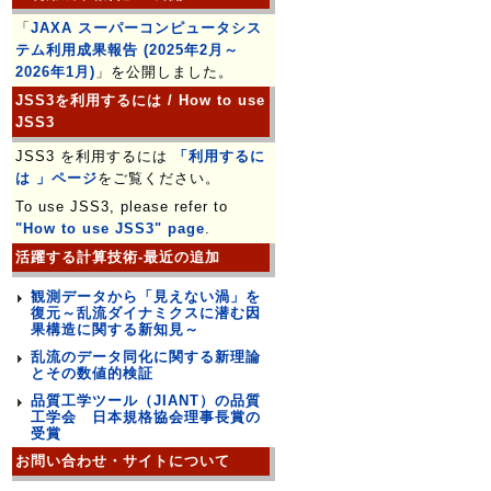
「
JAXA スーパーコンピュータシス
テム利用成果報告 (2025年2月～
2026年1月)
」を公開しました。
JSS3を利用するには / How to use
JSS3
JSS3 を利用するには
「利用するに
は 」ページ
をご覧ください。
To use JSS3, please refer to
"How to use JSS3" page
.
活躍する計算技術-最近の追加
観測データから「見えない渦」を
復元～乱流ダイナミクスに潜む因
果構造に関する新知見～
乱流のデータ同化に関する新理論
とその数値的検証
品質工学ツール（JIANT）の品質
工学会 日本規格協会理事長賞の
受賞
お問い合わせ・サイトについて