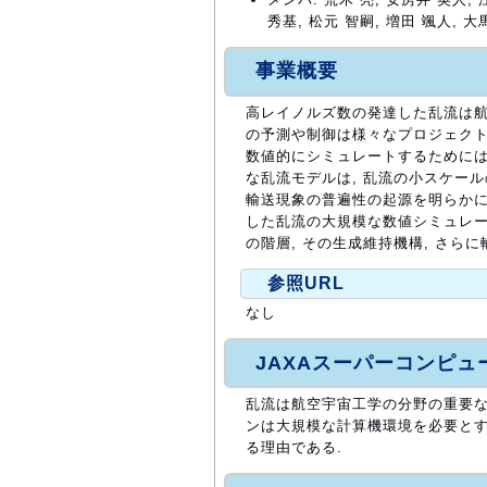
秀基, 松元 智嗣, 増田 颯人, 大
事業概要
高レイノルズ数の発達した乱流は航
の予測や制御は様々なプロジェクト
数値的にシミュレートするためには
な乱流モデルは, 乱流の小スケール
輸送現象の普遍性の起源を明らかに
した乱流の大規模な数値シミュレー
の階層, その生成維持機構, さら
参照URL
なし
JAXAスーパーコンピ
乱流は航空宇宙工学の分野の重要な
ンは大規模な計算機環境を必要とする
る理由である.