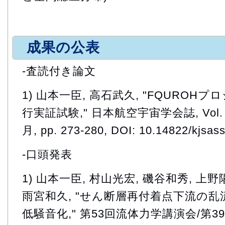
成果の公表
-査読付き論文
1) 山本一臣, 高石武久, "FQURO
行実証試験," 日本航空宇宙学会誌, Vol. 69,
月, pp. 273-280, DOI: 10.14822/kjsas
-口頭発表
1) 山本一臣, 村山光宏, 磯谷和秀, 上野
雨宮和久, "せん断層再付着点下流の
低騒音化," 第53回流体力学講演会/第