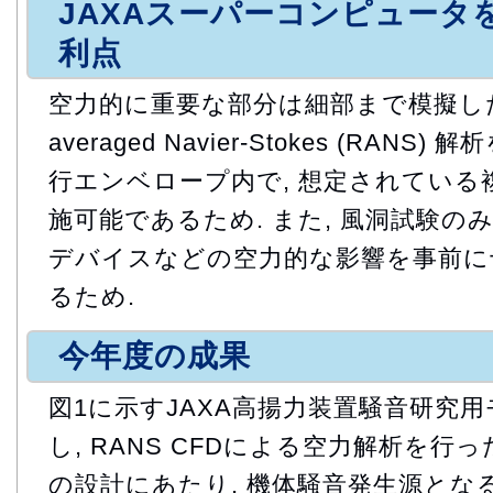
JAXAスーパーコンピュータ
利点
空力的に重要な部分は細部まで模擬した形状
averaged Navier-Stokes (RAN
行エンベロープ内で, 想定されている
施可能であるため. また, 風洞試験の
デバイスなどの空力的な影響を事前に十
るため.
今年度の成果
図1に示すJAXA高揚力装置騒音研究用
し, RANS CFDによる空力解析を行
の設計にあたり, 機体騒音発生源とな