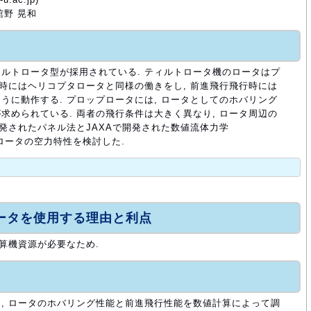
舘野 晃和
ルトロータ型が採用されている. ティルトロータ機のロータはプ
グ時にはヘリコプタロータと同様の働きをし, 前進飛行飛行時には
うに動作する. プロップロータには, ロータとしてのホバリング
求められている. 両者の飛行条件は大きく異なり, ロータ周辺の
開発されたパネル法とJAXAで開発された数値流体力学
ロップロータの空力特性を検討した.
ュータを使用する理由と利点
算機資源が必要なため.
, ロータのホバリング性能と前進飛行性能を数値計算によって調