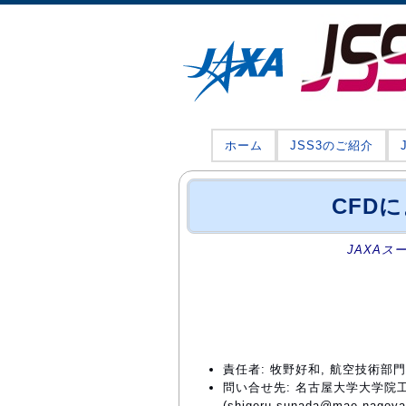
ホーム
JSS3のご紹介
CFD
JAXAス
責任者: 牧野好和, 航空技術
問い合せ先: 名古屋大学大学院
(shigeru.sunada@mae.nagoya-