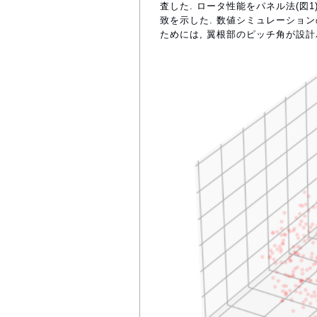
査した. ロータ性能をパネル法(図1
致を示した. 数値シミュレーショ
ためには, 翼根部のピッチ角が設