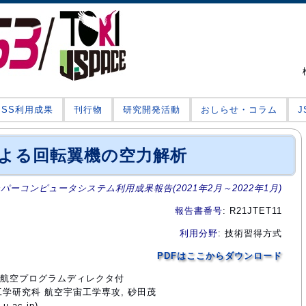
JSS利用成果
刊行物
研究開発活動
おしらせ・コラム
による回転翼機の空力解析
ーパーコンピュータシステム利用成果報告(2021年2月～2022年1月)
報告書番号
: R21JTET11
利用分野
: 技術習得方式
PDFはここからダウンロード
部門航空プログラムディレクタ付
工学研究科 航空宇宙工学専攻, 砂田茂
u.ac.jp)