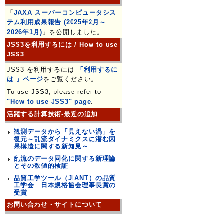
「
JAXA スーパーコンピュータシス
テム利用成果報告 (2025年2月～
2026年1月)
」を公開しました。
JSS3を利用するには / How to use
JSS3
JSS3 を利用するには
「利用するに
は 」ページ
をご覧ください。
To use JSS3, please refer to
"How to use JSS3" page
.
活躍する計算技術-最近の追加
観測データから「見えない渦」を
復元～乱流ダイナミクスに潜む因
果構造に関する新知見～
乱流のデータ同化に関する新理論
とその数値的検証
品質工学ツール（JIANT）の品質
工学会 日本規格協会理事長賞の
受賞
お問い合わせ・サイトについて