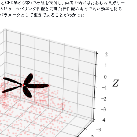
)とCFD解析(図2)で検証を実施し, 両者の結果はおおむね良好な一
ンの結果, ホバリング性能と前進飛行性能の両方で高い効率を得る
計パラメータとして重要であることがわかった.