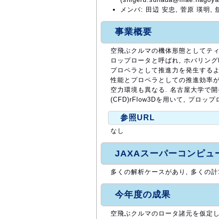
メンバ: 田辺 安忠, 菅原 瑛明, 
事業概要
空飛ぶクルマの機体形態としてティ
ロップロータと呼ばれ, ホバリン
プロペラとして推進力を発生するよ
性能とプロペラとしての推進効率が
空力環境も異なる. 名古屋大学で
(CFD)rFlow3Dを用いて, プ
参照URL
なし
JAXAスーパーコンピ
多くの解析ケースがあり, 多くの計
今年度の成果
空飛ぶクルマのロータ諸元を仮定し