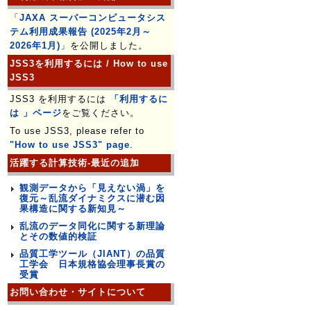
「
JAXA スーパーコンピュータシス
テム利用成果報告 (2025年2月～
2026年1月)
」を公開しました。
JSS3を利用するには / How to use
JSS3
JSS3 を利用するには
「利用するに
は 」ページ
をご覧ください。
To use JSS3, please refer to
"How to use JSS3" page
.
活躍する計算技術-最近の追加
観測データから「見えない渦」を
復元～乱流ダイナミクスに潜む因
果構造に関する新知見～
乱流のデータ同化に関する新理論
とその数値的検証
品質工学ツール（JIANT）の品質
工学会 日本規格協会理事長賞の
受賞
お問い合わせ・サイトについて