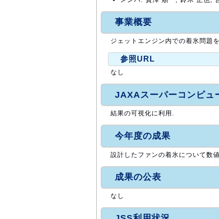
事業概要
ジェットエンジン内での着氷問題を
参照URL
なし
JAXAスーパーコンピ
結果の可視化に利用.
今年度の成果
設計したファンの着氷について数値
成果の公表
なし
JSS利用状況