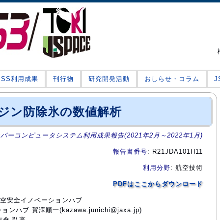
JSS利用成果
刊行物
研究開発活動
おしらせ・コラム
ジン防除氷の数値解析
ーパーコンピュータシステム利用成果報告(2021年2月～2022年1月)
報告書番号
: R21JDA101H11
利用分野
: 航空技術
PDFはここからダウンロード
門航空安全イノベーションハブ
 賀澤順一(kazawa.junichi@jaxa.jp)
吉倉 弘高