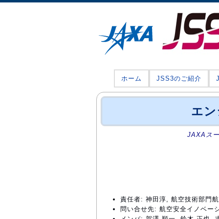
ホーム
JSS3のご紹介
エン
JAXAス
責任者: 神田淳, 航空技術部
問い合せ先: 航空安全イノベーションハブ
メンバ: 賀澤 順一, 鈴木 正也, 