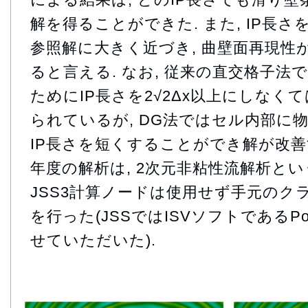
解を得ることができた. また, IP長さを
参照解に大きく近づき, 曲壁面再現性
ると言える. なお, 従来の直交格子法
ためにIP長さを2√2Δx以上にしなく
られているが, DG法ではセル内部に
IP長さを短くすることができ解が改善
年度の解析は, 2次元非粘性流解析と
JSS3計算ノードは使用せず手元のク
を行った(JSSではISVソフトであるPoi
せていただいた).