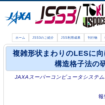
ホーム
JSS3のご紹介
JSS利用成果
刊行物
複雑形状まわりのLESに
構造格子法の
JAXAスーパーコンピュータシステム利
報