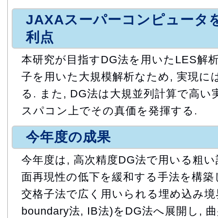
JAXAスーパーコンピュータ
利点
本研究が目指すDG法を用いたLES解析
子を用いた大規模解析なため, 実現に
る. また, DG法は大規並列計算で高
スパコン上でその真価を発揮する.
今年度の成果
今年度は, 高次精度DG法で用いる粗
面再現性の低下を緩和する手法を構築し
交格子法で広く用いられる埋め込み境界法(
boundary法, IB法)をDG法へ展開