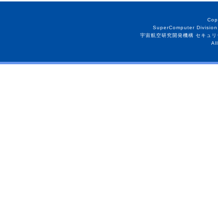
Cop
SuperComputer Division
宇宙航空研究開発機構 セキュリ
Al