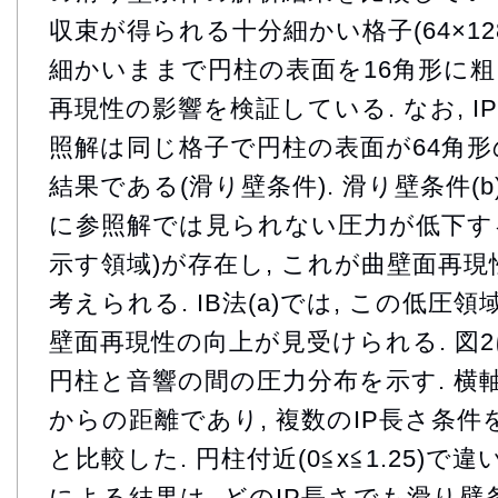
収束が得られる十分細かい格子(64×12
細かいままで円柱の表面を16角形に
再現性の影響を検証している. なお, IP長
照解は同じ格子で円柱の表面が64角
結果である(滑り壁条件). 滑り壁条件(
に参照解では見られない圧力が低下す
示す領域)が存在し, これが曲壁面再
考えられる. IB法(a)では, この低圧
壁面再現性の向上が見受けられる. 図2
円柱と音響の間の圧力分布を示す. 横軸
からの距離であり, 複数のIP長さ条
と比較した. 円柱付近(0≦x≦1.25)で
による結果は, どのIP長さでも滑り