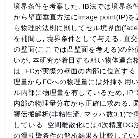
境界条件を考案した. IB法では境界
から壁面垂直方法にimage point(IP)
ら物理的法則に則してセル境界面(face ce
を補間し, 境界条件として与える. 直交
の壁面(ここでは凸壁面を考える)の
いが, 本研究が着目する粗い物体適合
は, FCが実際の壁面の内部に位置する. 
理量からFCへの物理量には外挿を用いる
ル内部に物理量を有しているため, I
内部の物理量分布から正確に求める. 図
響伝搬解析(非粘性流, マッハ数0.1)
している. 空間離散化には4次精度DG法
の滑り壁条件の解析結果を比較している