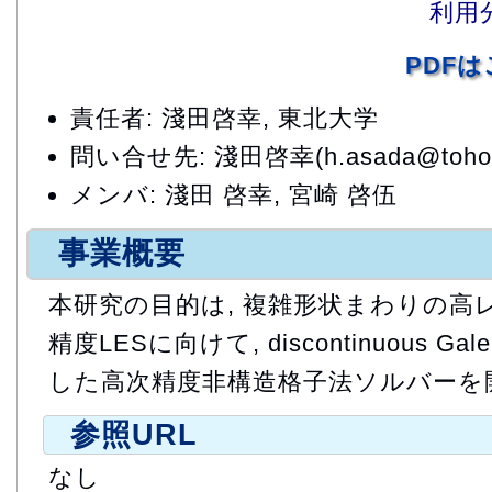
利用
PDF
責任者: 淺田啓幸, 東北大学
問い合せ先: 淺田啓幸(h.asada@tohoku
メンバ: 淺田 啓幸, 宮崎 啓伍
事業概要
本研究の目的は, 複雑形状まわりの高
精度LESに向けて, discontinuous Ga
した高次精度非構造格子法ソルバーを
参照URL
なし