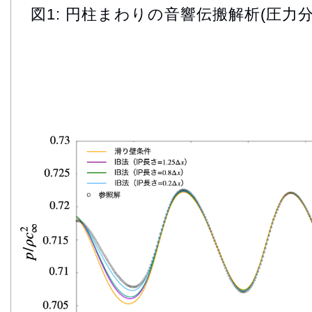
図1: 円柱まわりの音響伝搬解析(圧力分