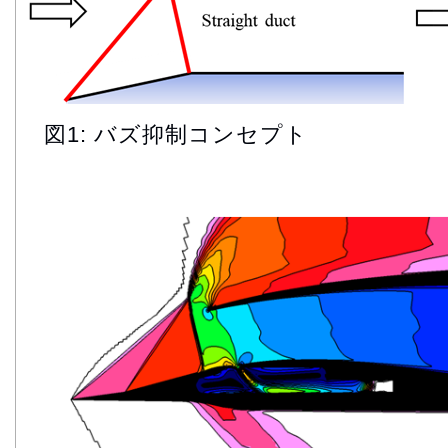
図1: バズ抑制コンセプト