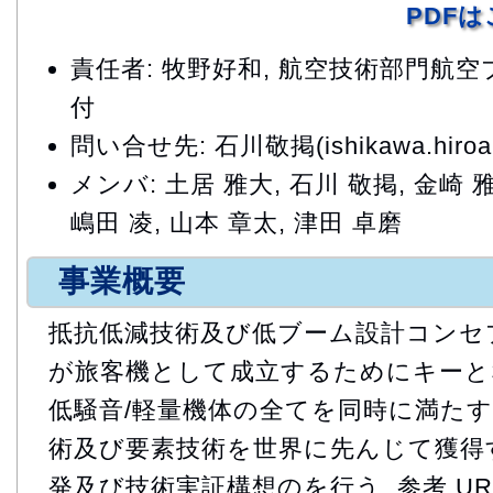
PDF
責任者: 牧野好和, 航空技術部門航
付
問い合せ先: 石川敬掲(ishikawa.hiroaki
メンバ: 土居 雅大, 石川 敬掲, 金崎 雅
嶋田 凌, 山本 章太, 津田 卓磨
事業概要
抵抗低減技術及び低ブーム設計コンセプ
が旅客機として成立するためにキーとな
低騒音/軽量機体の全てを同時に満た
術及び要素技術を世界に先んじて獲得す
発及び技術実証構想のを行う. 参考 UR