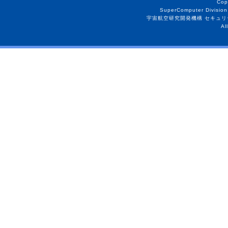
Cop
SuperComputer Division
宇宙航空研究開発機構 セキュリ
Al