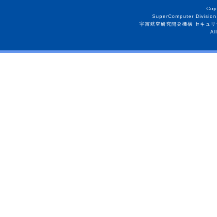
Cop
SuperComputer Division
宇宙航空研究開発機構 セキュリ
Al