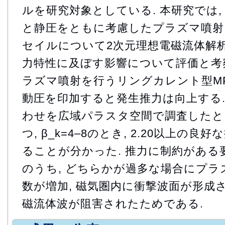
ルを研究対象としている. 本研究では
と静圧をともに考慮したプラズマ噴射
セイルについて2次元理想電磁流体解析
力特性に及ぼす影響について評価と考察
ラズマ噴射を行うリングカレント型M
動圧を印加すると発生推力は向上する. β
わせを広域パラスタ空間で調査したところ, β
つ, β_k=4–8のとき, 2.20以上の
ることが分かった. 推力に制約がある要因
のうち, どちらかが過多な場合にプ
数が増加, 磁気圏内に衝撃波面が形成さ
磁流体波が阻害されたためである.