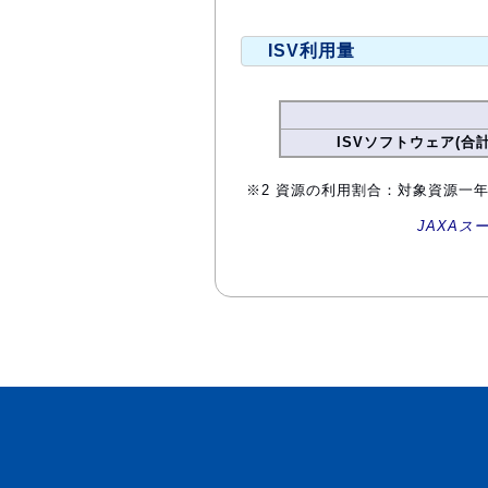
ISV利用量
ISVソフトウェア(合計
※2 資源の利用割合：対象資源一
JAXAス