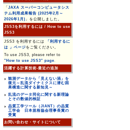
「
JAXA スーパーコンピュータシス
テム利用成果報告 (2025年2月～
2026年1月)
」を公開しました。
JSS3を利用するには / How to use
JSS3
JSS3 を利用するには
「利用するに
は 」ページ
をご覧ください。
To use JSS3, please refer to
"How to use JSS3" page
.
活躍する計算技術-最近の追加
観測データから「見えない渦」を
復元～乱流ダイナミクスに潜む因
果構造に関する新知見～
乱流のデータ同化に関する新理論
とその数値的検証
品質工学ツール（JIANT）の品質
工学会 日本規格協会理事長賞の
受賞
お問い合わせ・サイトについて