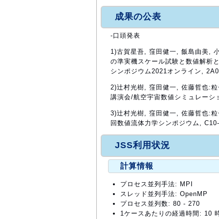
成果の公表
-口頭発表
1)古賀星吾, 窪田健一, 飯島由美
の準実機スケール試験と数値解析と
シンポジウム2021オンライン, 2A07,
2)辻村光樹, 窪田健一, 佐藤哲
講演会/航空宇宙数値シミュレーション技
3)辻村光樹, 窪田健一, 佐藤哲也
回数値流体力学シンポジウム, C10-2,
JSS利用状況
計算情報
プロセス並列手法: MPI
スレッド並列手法: OpenMP
プロセス並列数: 80 - 270
1ケースあたりの経過時間: 10 