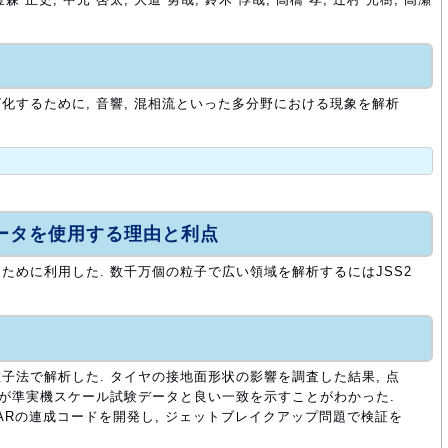
化するために, 音響, 混相流といった多分野における現象を解析
ュータを使用する理由と利点
ために利用した. 数千万個の粒子で広い領域を解析するにはJSS2
子法で解析した. タイヤの接地面形状の影響を調査した結果, 点
度が準実機スケール試験データと良い一致を示すことがわかった.
aSTARの連成コードを開発し, ジェットブレイクアップ問題で検証を