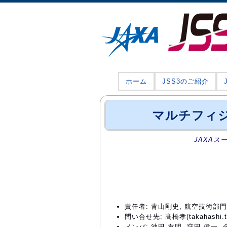
ホーム
JSS3のご紹介
マルチフィ
JAXAス
責任者: 青山剛史, 航空技術
問い合せ先: 髙橋孝(takahashi.tak
メンバ: 池田 友明, 窪田 健一, 