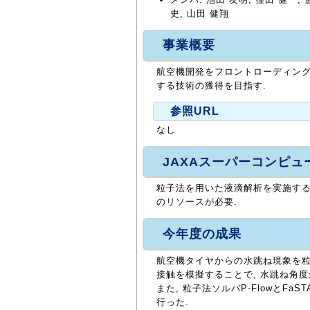
史, 山田 健翔
事業概要
航空機開発をフロントローディング
する技術の獲得を目指す.
参照URL
なし
JAXAスーパーコンピ
粒子法を用いた液滴解析を実施する
のリソースが必要.
今年度の成果
航空機タイヤからの水跳ね現象を粒
接触を模擬することで, 水跳ね角
また, 粒子法ソルバP-FlowとF
行った.