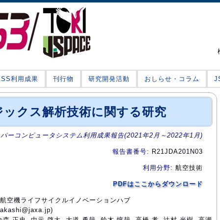
JSS利用成果
刊行物
研究開発活動
おしらせ・コラム
ジックス解析技術に関する研究
ーパーコンピュータシステム利用成果報告(2021年2月～2022年1月)
報告書番号
: R21JDA201N03
利用分野
: 航空技術
PDFはここからダウンロード
部門航空機ライフサイクルイノベーションハブ
ashi@jaxa.jp)
金森 正史, 中元 啓太, 大道 勇哉, 鈴木 惇哉, 高橋 孝, 辻村 光樹, 高瀬