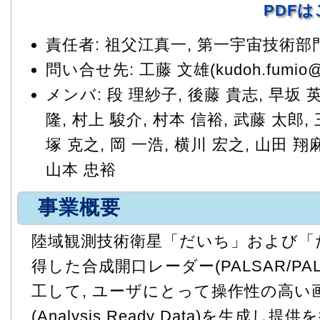
PDF
責任者: 祖父江真一, 第一宇宙技術
問い合せ先: 工藤 文雄(kudoh.fumio@ja
メンバ: 段 理紗子, 後藤 貴志, 早坂 英
隆, 村上 駿介, 村本 信裕, 武藤 太郎,
塚 克之, 岡 一浩, 横川 宏之, 山田 翔
山本 忠裕
事業概要
陸域観測技術衛星「だいち」および「
得した合成開口レーダー(PALSAR/PA
工して, ユーザにとって操作性の高い
(Analysis Ready Data)を生成し提供