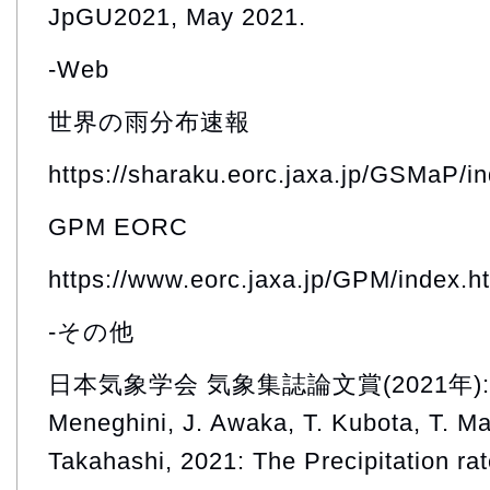
JpGU2021, May 2021.
-Web
世界の雨分布速報
https://sharaku.eorc.jaxa.jp/GSMaP/i
GPM EORC
https://www.eorc.jaxa.jp/GPM/index.h
-その他
日本気象学会 気象集誌論文賞(2021年):Seto, 
Meneghini, J. Awaka, T. Kubota, T. Ma
Takahashi, 2021: The Precipitation rat