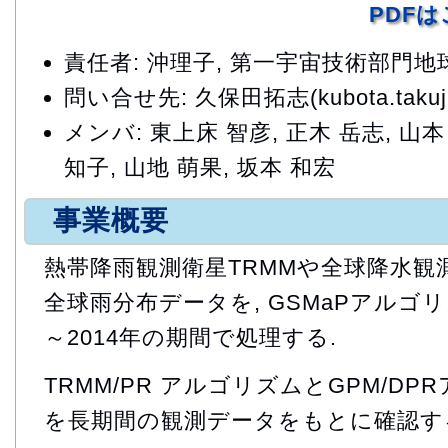
PDF
責任者: 沖理子, 第一宇宙技術部門
問い合せ先: 久保田拓志(kubota.takuji@
メンバ: 東上床 智彦, 正木 岳志, 山本
知子, 山地 萌果, 坂本 和宏
事業概要
熱帯降雨観測衛星TRMMや全球降水観
全球雨分布データを, GSMaPアルゴリ
～2014年の期間で処理する.
TRMM/PR アルゴリズムとGPM/D
を長期間の観測データをもとに確認す