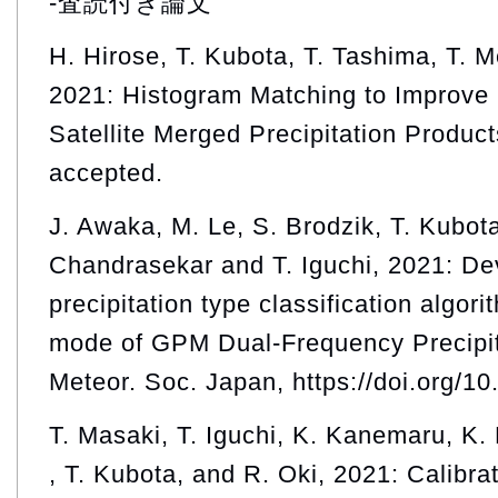
-査読付き論文
H. Hirose, T. Kubota, T. Tashima, T. M
2021: Histogram Matching to Improve
Satellite Merged Precipitation Produ
accepted.
J. Awaka, M. Le, S. Brodzik, T. Kubota
Chandrasekar and T. Iguchi, 2021: De
precipitation type classification algori
mode of GPM Dual-Frequency Precipit
Meteor. Soc. Japan, https://doi.org/1
T. Masaki, T. Iguchi, K. Kanemaru, K.
, T. Kubota, and R. Oki, 2021: Calibrat