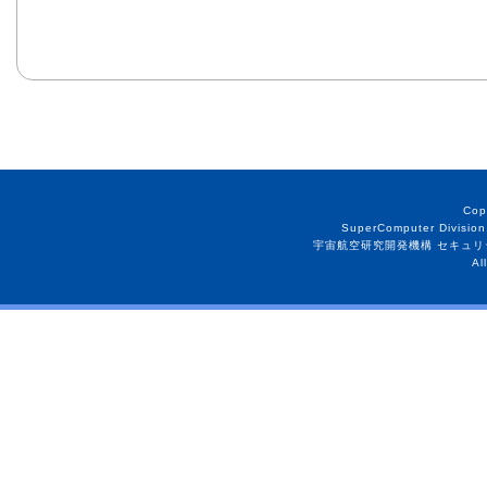
Cop
SuperComputer Division
宇宙航空研究開発機構 セキュリ
Al