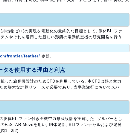
排出物ゼロ)の実現を電動化の最終的な目標として, 胴体BLIファ
テムやそれを適用した新しい形態の電動航空機の研究開発を行う.
ch/frontier/feather/
参照.
ュータを使用する理由と利点
載した旅客機設計のためCFDを利用している. 本CFDは熱と空力
うため膨大な計算リソースが必要であり, 当事業遂行においてスパ
の胴体BLIファン付き全機空力形状設計を実施した. ソルバーとし
aSTAR-Moveを用い, 胴体尾部, BLIファンナセルおよび尾翼
1, 図2)