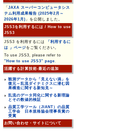
「
JAXA スーパーコンピュータシス
テム利用成果報告 (2025年2月～
2026年1月)
」を公開しました。
JSS3を利用するには / How to use
JSS3
JSS3 を利用するには
「利用するに
は 」ページ
をご覧ください。
To use JSS3, please refer to
"How to use JSS3" page
.
活躍する計算技術-最近の追加
観測データから「見えない渦」を
復元～乱流ダイナミクスに潜む因
果構造に関する新知見～
乱流のデータ同化に関する新理論
とその数値的検証
品質工学ツール（JIANT）の品質
工学会 日本規格協会理事長賞の
受賞
お問い合わせ・サイトについて