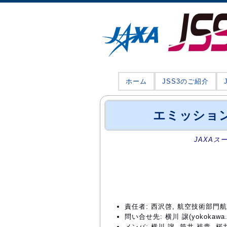
ホーム
JSS3のご紹介
エミッショ
JAXAス
責任者: 西沢啓, 航空技術部
問い合せ先: 横川 譲(yokokawa.yu
メンバ: 横川 譲, 筒井 裕貴, 桜