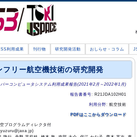
JSS利用成果
刊行物
研究開発活動
おしらせ・コラム
ンフリー航空機技術の研究開発
ーパーコンピュータシステム利用成果報告(2021年2月～2022年1月)
報告書番号
: R21JDA102H01
利用分野
: 航空技術
PDFはここからダウンロード
門航空プログラムディレクタ付
zuru@jaxa.jp)
井 隆行, 丹野 茉莉枝, 橋本 敦, 南部 太介, 保江 かな子, 齋木 英次, 東