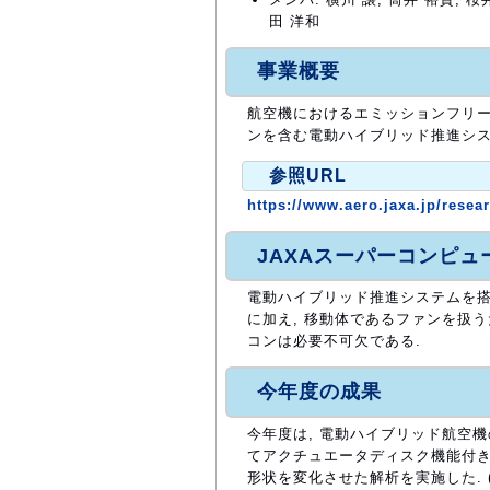
田 洋和
事業概要
航空機におけるエミッションフリー(
ンを含む電動ハイブリッド推進シス
参照URL
https://www.aero.jaxa.jp/resear
JAXAスーパーコンピ
電動ハイブリッド推進システムを搭
に加え, 移動体であるファンを扱
コンは必要不可欠である.
今年度の成果
今年度は, 電動ハイブリッド航空機
てアクチュエータディスク機能付きのF
形状を変化させた解析を実施した. (図