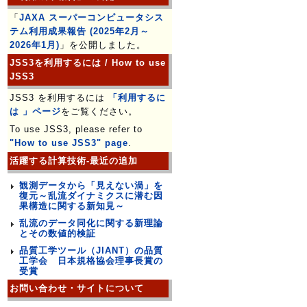
「
JAXA スーパーコンピュータシス
テム利用成果報告 (2025年2月～
2026年1月)
」を公開しました。
JSS3を利用するには / How to use
JSS3
JSS3 を利用するには
「利用するに
は 」ページ
をご覧ください。
To use JSS3, please refer to
"How to use JSS3" page
.
活躍する計算技術-最近の追加
観測データから「見えない渦」を
復元～乱流ダイナミクスに潜む因
果構造に関する新知見～
乱流のデータ同化に関する新理論
とその数値的検証
品質工学ツール（JIANT）の品質
工学会 日本規格協会理事長賞の
受賞
お問い合わせ・サイトについて