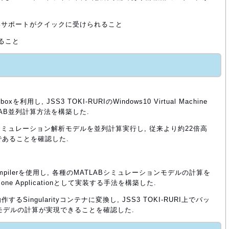
いサポートがクイックに受けられること
いること
oolboxを利用し, JSS3 TOKI-RURIのWindows10 Virtual Machine
LAB並列計算方法を構築した.
ミュレーション解析モデルを並列計算実行し, 従来より約22倍高
能であることを確認した.
nk Compilerを使用し, 各種のMATLABシミュレーションモデルの計算を
lone Applicationとして実装する手法を構築した.
するSingularityコンテナに変換し, JSS3 TOKI-RURI上でバッ
Bモデルの計算が実現できることを確認した.