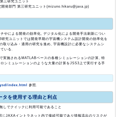
門第三研究ユニット
開発部門 第三研究ユニット(mizuno.hikaru@jaxa.jp)
ーチやによる開発の効率化, デジタル化による開発手法刷新につい
第3研究ユニットでは開発早期の宇宙機システム設計開発の効率化を
術の取り込み・適用の研究を進め, 宇宙機設計に必要なシステムシ
ている.
で実施されるMATLABベースの各種シミュレーションの計算, 特
ロシミュレーションのような大量の計算をJSS3上で実行する手
/sysd/index.html
参照.
ュータを使用する理由と利点
き無しでクイックに利用可能であること
 同じJAXAイントラネット内で接続可能であり情報流出のリスクが