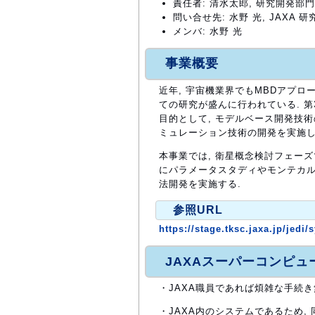
責任者: 清水太郎, 研究開発部
問い合せ先: 水野 光, JAXA 研究
メンバ: 水野 光
事業概要
近年, 宇宙機業界でもMBDアプロ
ての研究が盛んに行われている. 
目的として, モデルベース開発技
ミュレーション技術の開発を実施し
本事業では, 衛星概念検討フェーズ
にパラメータスタディやモンテカル
法開発を実施する.
参照URL
https://stage.tksc.jaxa.jp/jedi
JAXAスーパーコンピ
・JAXA職員であれば煩雑な手続
・JAXA内のシステムであるため,