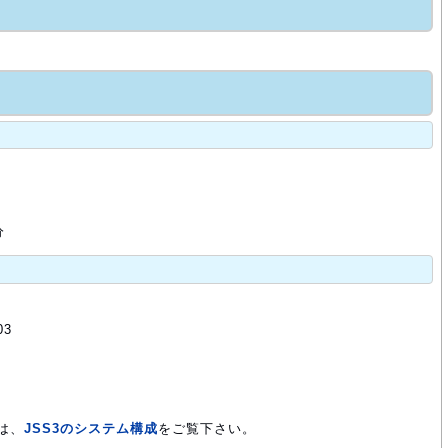
分
03
は、
JSS3のシステム構成
をご覧下さい。