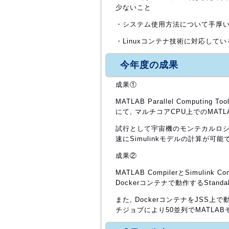
少ないこと
・システム使用方法について手厚
・Linuxコンテナ技術に対応して
今年度の成果
成果①
MATLAB Parallel Computing T
にて, マルチコアCPU上でのMAT
試行として宇宙機のモンテカルロシ
速にSimulinkモデルの計算が可
成果②
MATLAB CompilerとSimuli
Dockerコンテナで動作するStanda
また, DockerコンテナをJSS上で動作
チジョブにより50並列でMATLA