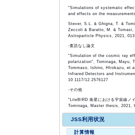
"Simulations of systematic effec
and effects on the measuremen
Stever, S.L. & Ghigna, T. & Tom
Zeccoli & Baratto, M. & Tomasi,
Astroparticle Physics, 2021, 013
-査読なし論文
"Simulation of the cosmic ray ef
polarization", Tominaga, Mayu, 
Tommaso, Ishino, HIrokazu, et al
Infrared Detectors and Instrume
10.1117/12.2576127
-その他
"LiteBIRD 衛星における宇宙線
Tominaga, Master thesis, 2021, 
JSS利用状況
計算情報