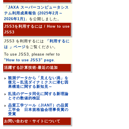
「
JAXA スーパーコンピュータシス
テム利用成果報告 (2025年2月～
2026年1月)
」を公開しました。
JSS3を利用するには / How to use
JSS3
JSS3 を利用するには
「利用するに
は 」ページ
をご覧ください。
To use JSS3, please refer to
"How to use JSS3" page
.
活躍する計算技術-最近の追加
観測データから「見えない渦」を
復元～乱流ダイナミクスに潜む因
果構造に関する新知見～
乱流のデータ同化に関する新理論
とその数値的検証
品質工学ツール（JIANT）の品質
工学会 日本規格協会理事長賞の
受賞
お問い合わせ・サイトについて