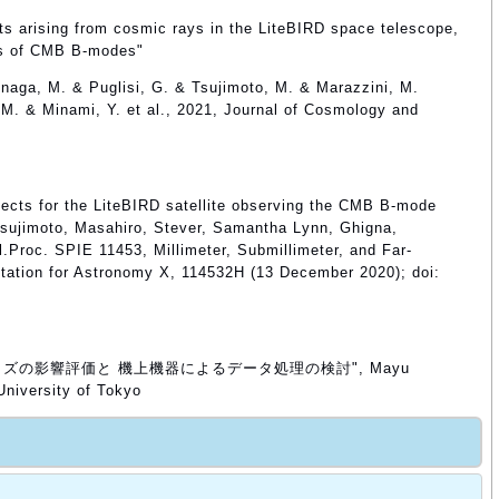
ts arising from cosmic rays in the LiteBIRD space telescope,
ts of CMB B-modes"
inaga, M. & Puglisi, G. & Tsujimoto, M. & Marazzini, M.
 M. & Minami, Y. et al., 2021, Journal of Cosmology and
fects for the LiteBIRD satellite observing the CMB B-mode
Tsujimoto, Masahiro, Stever, Samantha Lynn, Ghigna,
.Proc. SPIE 11453, Millimeter, Submillimeter, and Far-
ntation for Astronomy X, 114532H (13 December 2020); doi:
ノイズの影響評価と 機上機器によるデータ処理の検討", Mayu
University of Tokyo