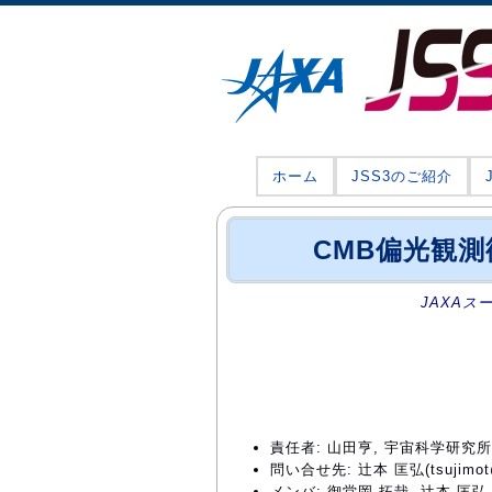
ホーム
JSS3のご紹介
CMB偏光観測
JAXAス
責任者: 山田亨, 宇宙科学研究
問い合せ先: 辻本 匡弘(tsujimot@as
メンバ: 御堂岡 拓哉, 辻本 匡弘,