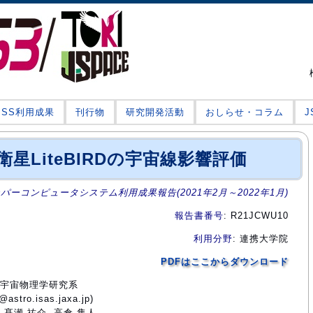
JSS利用成果
刊行物
研究開発活動
おしらせ・コラム
衛星LiteBIRDの宇宙線影響評価
ーパーコンピュータシステム利用成果報告(2021年2月～2022年1月)
報告書番号
: R21JCWU10
利用分野
: 連携大学院
PDFはここからダウンロード
所宇宙物理学研究系
tro.isas.jaxa.jp)
 髙瀬 祐介, 高倉 隼人