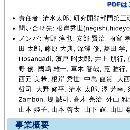
PDF
責任者: 清水太郎, 研究開発部門第
問い合せ先: 根岸秀世(negishi.hideyo@
メンバ: 青野 淳也, 安部 賢治, 雨宮 孝
田 太郎, 藤原 大典, 深澤 修, 菱田 学, 
Hosangadi, 濱戸 昭太郎, 井上 朋行,
野 優, 國嶋 雄一, 草木 智哉, 筧 雅行
西元 美希, 根岸 秀世, 中島 健賀, 大西
哲司, 大野 修平, 清水 太郎, 澤 芳幸, 須
Zambon, 堤 誠司, 高木 亮治, 外山 
山本 姫子, 山本 啓太, 山下 輝, 山田 
事業概要