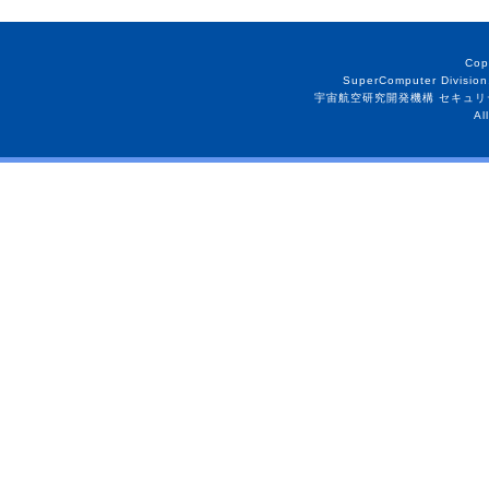
Cop
SuperComputer Division
宇宙航空研究開発機構 セキュリ
Al