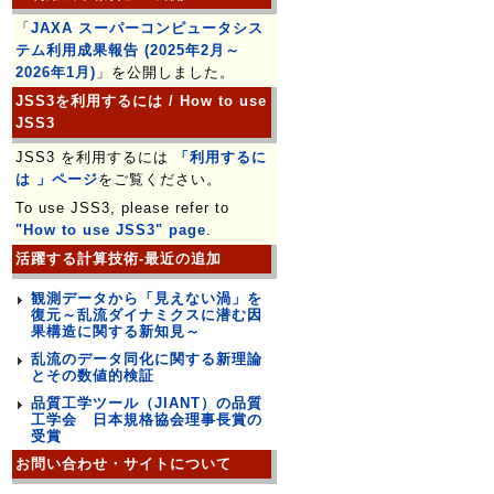
「
JAXA スーパーコンピュータシス
テム利用成果報告 (2025年2月～
2026年1月)
」を公開しました。
JSS3を利用するには / How to use
JSS3
JSS3 を利用するには
「利用するに
は 」ページ
をご覧ください。
To use JSS3, please refer to
"How to use JSS3" page
.
活躍する計算技術-最近の追加
観測データから「見えない渦」を
復元～乱流ダイナミクスに潜む因
果構造に関する新知見～
乱流のデータ同化に関する新理論
とその数値的検証
品質工学ツール（JIANT）の品質
工学会 日本規格協会理事長賞の
受賞
お問い合わせ・サイトについて