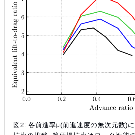
図2: 各前進率μ(前進速度の無次元数