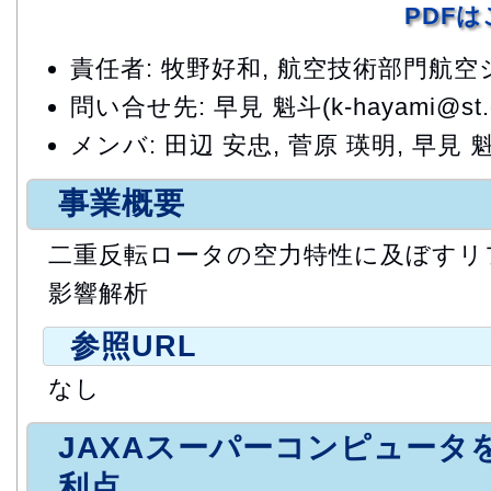
PDF
責任者: 牧野好和, 航空技術部門航
問い合せ先: 早見 魁斗(k-hayami@st.go.
メンバ: 田辺 安忠, 菅原 瑛明, 早見 
事業概要
二重反転ロータの空力特性に及ぼすリ
影響解析
参照URL
なし
JAXAスーパーコンピュータ
利点