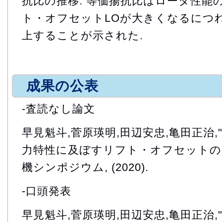
抗比の推移. 等価揚抗比はロータ性能の
ト・オフセットLOが大きくなるにつれ
上することが示された.
成果の公表
-査読なし論文
早見魁斗,菅原瑛明,田辺安忠,亀田正治
力特性に及ぼすリフト・オフセットの影
機シンポジウム, (2020).
-口頭発表
早見魁斗,菅原瑛明,田辺安忠,亀田正治