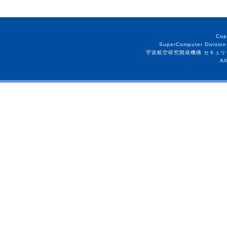
Cop
SuperComputer Division
宇宙航空研究開発機構 セキュリ
Al