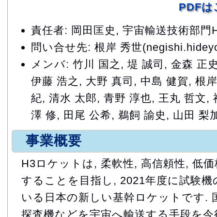
PDF
責任者: 岡田匡史, 宇宙輸送技術部
問い合せ先: 根岸 秀世(negishi.hideyo@
メンバ: 竹川 国之, 堤 誠司, 金森 正史
伊藤 浩之, 大野 真司, 中島 健賀, 根岸
紀, 清水 太郎, 青野 淳也, 王丸 哲文,
澤 修, 田尾 公希, 鵜飼 諭史, 山田 梨
事業概要
H3ロケットは, 柔軟性, 高信頼性, 
することを目指し, 2021年度に試験
いる日本の新しい基幹ロケットです. 
探査機などを宇宙へ輸送する手段を今