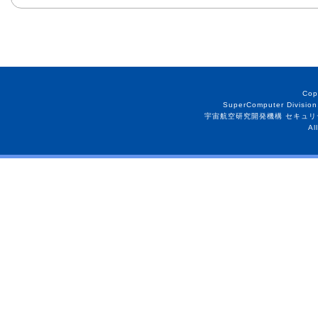
Cop
SuperComputer Division
宇宙航空研究開発機構 セキュリ
Al