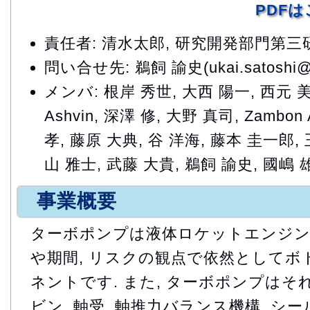
PDF
責任者: 清水太郎, 研究開発部門第
問い合せ先: 鵜飼 諭史(ukai.satoshi@ja
メンバ: 根岸 秀世, 大西 陽一, 西元 美希,
Ashvin, 深澤 修, 大野 真司, Zambon
孝, 藤原 大典, 谷 洋海, 藤本 圭一郎,
山 雅士, 武藤 大貴, 鵜飼 諭史, 國嶋 
事業概要
ターボポンプは液体ロケットエンジ
や期間, リスクの観点で依然として
ネントです. また, ターボポンプはそ
ビン, 軸受, 軸推力バランス機構, 