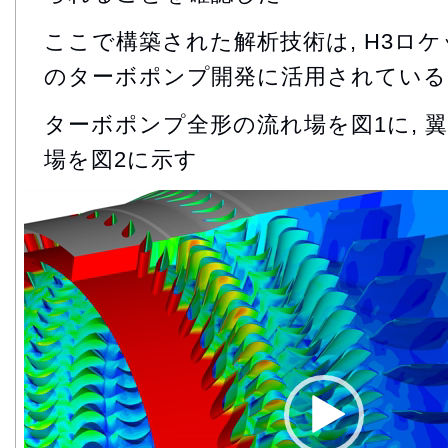
ここで構築された解析技術は, H3ロケ
のターボポンプ開発に活用されている
ターボポンプ全形の流れ場を図1に, 
場を図2に示す
動
画
プ
レ
ー
ヤ
ー