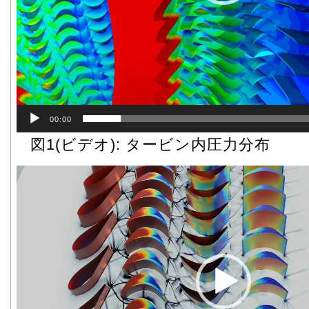
00:00
図1(ビデオ): タービン内圧力分布
動
画
プ
レ
ー
ヤ
ー