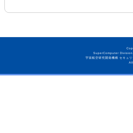
Cop
SuperComputer Division
宇宙航空研究開発機構 セキュリ
Al