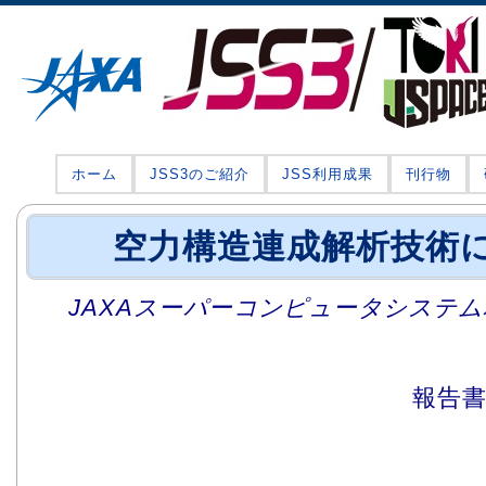
ホーム
JSS3のご紹介
JSS利用成果
刊行物
空力構造連成解析技術
JAXAスーパーコンピュータシステム利
報告