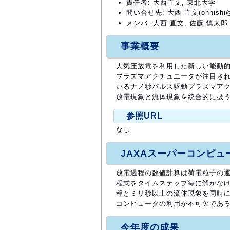
責任者: 大西直文, 東北大学
問い合せ先: 大西 直文(ohnishi@rh
メンバ: 大西 直文, 佐藤 慎太郎
事業概要
大気圧放電を利用した新しい能動的気流制御デバ
プラズマアクチュエータが注目され
いるナノ秒パルス駆動プラズマアク
放電現象と流体現象を統合的に扱う
参照URL
なし
JAXAスーパーコンピ
放電過程の数値計算は荷電粒子の運動
程式をタイムステップ毎に解かなけ
程とミリ秒以上の流体現象を同時に
コンピュータの利用が不可欠である
今年度の成果