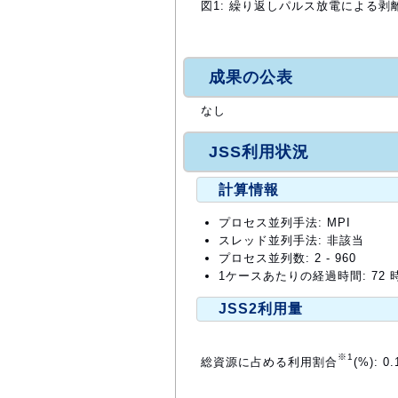
図1: 繰り返しパルス放電による剥
成果の公表
なし
JSS利用状況
計算情報
プロセス並列手法: MPI
スレッド並列手法: 非該当
プロセス並列数: 2 - 960
1ケースあたりの経過時間: 72 
JSS2利用量
※1
総資源に占める利用割合
(%): 0.