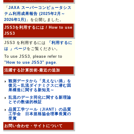
「
JAXA スーパーコンピュータシス
テム利用成果報告 (2025年2月～
2026年1月)
」を公開しました。
JSS3を利用するには / How to use
JSS3
JSS3 を利用するには
「利用するに
は 」ページ
をご覧ください。
To use JSS3, please refer to
"How to use JSS3" page
.
活躍する計算技術-最近の追加
観測データから「見えない渦」を
復元～乱流ダイナミクスに潜む因
果構造に関する新知見～
乱流のデータ同化に関する新理論
とその数値的検証
品質工学ツール（JIANT）の品質
工学会 日本規格協会理事長賞の
受賞
お問い合わせ・サイトについて