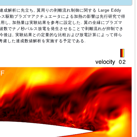
成解析に先立ち, 翼周りの剥離流れ制御に関する Large Eddy
ナノ秒パルス駆動プラズマアクチュエータによる加熱の影響は先行研究で得
用し, 加熱量は実験結果を参考に設定した. 翼の全縁にプラズマ
周波数でナノ秒パルス放電を発生させることで剥離流れが抑制でき
). 今後は, 実験結果との定量的な比較および放電計算によって得ら
考慮した連成数値解析を実施する予定である.