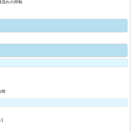
離流れの抑制.
時間
11