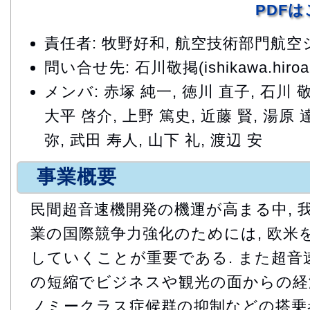
PDF
責任者: 牧野好和, 航空技術部門航
問い合せ先: 石川敬掲(ishikawa.hiroaki
メンバ: 赤塚 純一, 徳川 直子, 石川 敬
大平 啓介, 上野 篤史, 近藤 賢, 湯原 
弥, 武田 寿人, 山下 礼, 渡辺 安
事業概要
民間超音速機開発の機運が高まる中, 
業の国際競争力強化のためには, 欧米
していくことが重要である. また超音
の短縮でビジネスや観光の面からの経済
ノミークラス症候群の抑制などの搭乗者