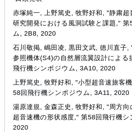
赤塚純一, 上野篤史, 牧野好和, "静
研究開発における風洞試験と課題," 第
ム, 2B8, 2020
石川敬掲, 嶋田凌, 黒田文武, 徳川直子
参照機体(S4)の自然層流翼設計による揚
飛行機シンポジウム, 3A10, 2020
上野篤史, 牧野好和, "小型超音速旅客機
58回飛行機シンポジウム, 3A11, 2020
湯原達規, 金森正史, 牧野好和, "周
超音速機の形状感度," 第58回飛行機シン
2020