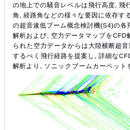
の地上での騒音レベルは飛行高度, 飛行速
角, 経路角などの様々な要因に依存する.
の超音速低ブーム概念検討機(S4)の
解析および, 空力データマップをCFD
られた空力データからは大陸横断超音
するべく飛行経路を提案し, 詳細なC
解析より, ソニックブームカーペット