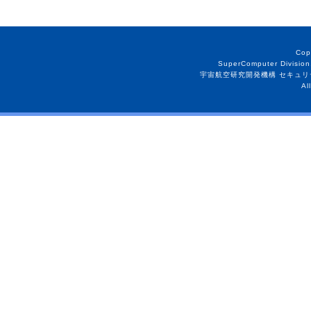
Cop
SuperComputer Division
宇宙航空研究開発機構 セキュリ
Al