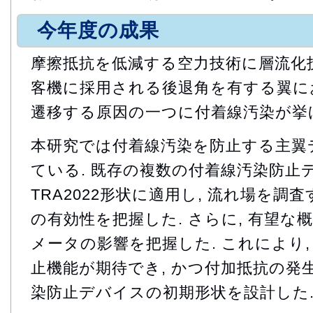
今年度の成果
摩擦抵抗を低減する空力技術に層流化技
客機に採用される後退角を有する翼に
遷移する原因の一つに付着線汚染が挙
本研究では付着線汚染を防止する主翼
ている. 既存の複数の付着線汚染防止
TRA2022形状に適用し, 流れ場を
の有効性を把握した. さらに, 有望な
メータの影響を把握した. これにより,
止機能が期待でき, かつ付加抵抗の発
染防止デバイスの初期形状を設計した