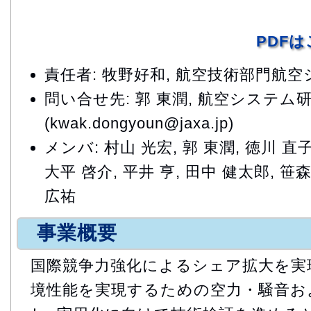
PDF
責任者: 牧野好和, 航空技術部門航
問い合せ先: 郭 東潤, 航空システム
(kwak.dongyoun@jaxa.jp)
メンバ: 村山 光宏, 郭 東潤, 徳川 直子
大平 啓介, 平井 亨, 田中 健太郎, 笹森
広祐
事業概要
国際競争力強化によるシェア拡大を実現
境性能を実現するための空力・騒音お