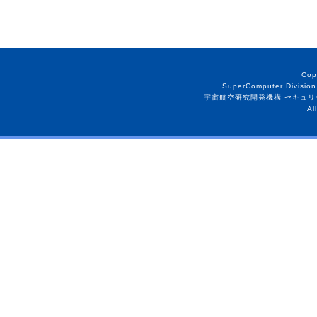
Cop
SuperComputer Division
宇宙航空研究開発機構 セキュリ
Al