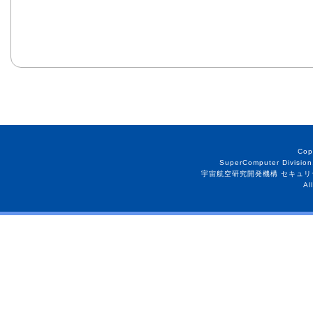
Cop
SuperComputer Division
宇宙航空研究開発機構 セキュリ
Al