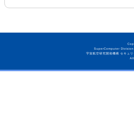
Cop
SuperComputer Division
宇宙航空研究開発機構 セキュリ
Al