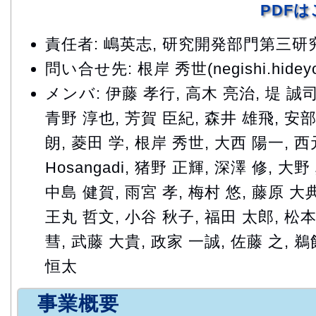
PDF
責任者: 嶋英志, 研究開発部門第三
問い合せ先: 根岸 秀世(negishi.hideyo@
メンバ: 伊藤 孝行, 高木 亮治, 堤 誠司
青野 淳也, 芳賀 臣紀, 森井 雄飛, 安部
朗, 菱田 学, 根岸 秀世, 大西 陽一, 西元
Hosangadi, 猪野 正輝, 深澤 修, 大野 
中島 健賀, 雨宮 孝, 梅村 悠, 藤原 大
王丸 哲文, 小谷 秋子, 福田 太郎, 松本
彗, 武藤 大貴, 政家 一誠, 佐藤 之, 
恒太
事業概要