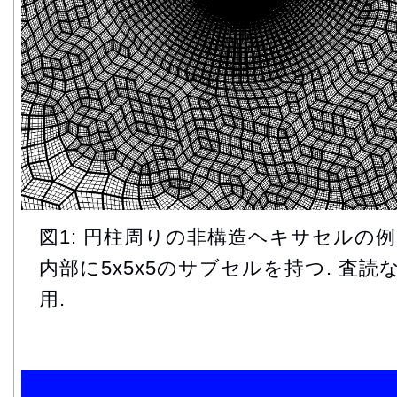
図1: 円柱周りの非構造ヘキサセルの例
内部に5x5x5のサブセルを持つ. 査読な
用.