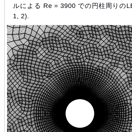
ルによる Re = 3900 での円柱周り
1, 2).