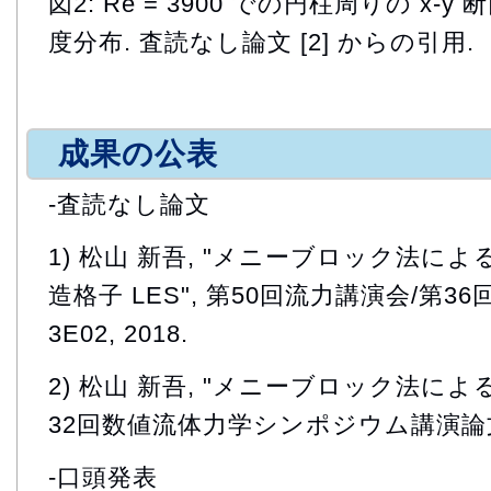
図2: Re = 3900 での円柱周りの x
度分布. 査読なし論文 [2] からの引用.
成果の公表
-査読なし論文
1) 松山 新吾, "メニーブロック法に
造格子 LES", 第50回流力講演会/第36
3E02, 2018.
2) 松山 新吾, "メニーブロック法による
32回数値流体力学シンポジウム講演論文集, C
-口頭発表