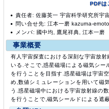
PDF
責任者: 佐藤英一 宇宙科学研究所宇
問い合せ先: 江本一磨 kazuma-emoto-
メンバ: 國中均, 鷹尾祥典, 江本一磨
事業概要
有人宇宙探査における深刻な宇宙放射
いる.そこで,惑星磁場による磁気シー
を行うことを目指す.惑星磁場は宇宙
め,数値シミュレーションを用いて磁
う.惑星磁場中における宇宙放射線の
を行うことで,磁気シールドによる遮