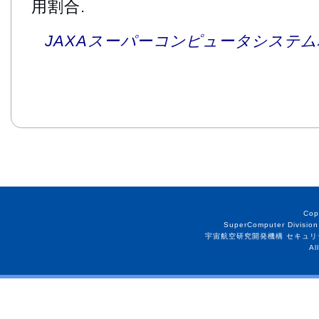
用割合.
JAXAスーパーコンピュータシステム利
Cop
SuperComputer Division
宇宙航空研究開発機構 セキュリ
Al