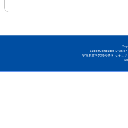
Cop
SuperComputer Division
宇宙航空研究開発機構 セキュリ
Al