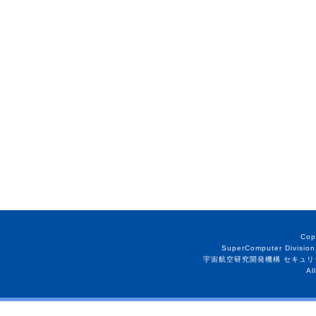
Cop
SuperComputer Division
宇宙航空研究開発機構 セキュリ
Al