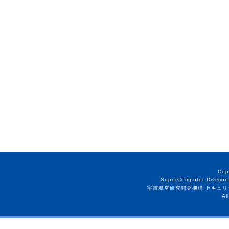
Cop
SuperComputer Division
宇宙航空研究開発機構 セキュリ
Al