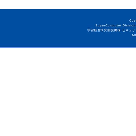
Cop
SuperComputer Division
宇宙航空研究開発機構 セキュリ
Al